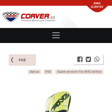
ZONA
CLIENTES
FIVE
Marcas
FIVE
Guante de moto Five RFX2 Airflow