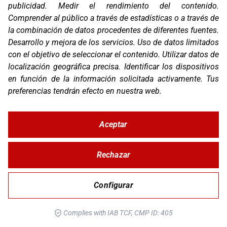
publicidad
.
Medir el rendimiento del contenido
.
Comprender al público a través de estadísticas o a través de
la combinación de datos procedentes de diferentes fuentes
.
Desarrollo y mejora de los servicios
.
Uso de datos limitados
con el objetivo de seleccionar el contenido
.
Utilizar datos de
localización geográfica precisa
.
Identificar los dispositivos
en función de la información solicitada activamente
.
Tus
preferencias tendrán efecto en nuestra web.
Aceptar
TFX5
Rechazar
Configurar
Complies with IAB TCF, CMP ID: 405