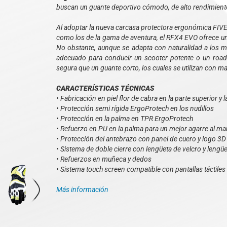
buscan un guante deportivo cómodo, de alto rendimiento
Al adoptar la nueva carcasa protectora ergonómica FIVE
como los de la gama de aventura, el RFX4 EVO ofrece u
No obstante, aunque se adapta con naturalidad a los 
adecuado para conducir un scooter potente o un roadst
segura que un guante corto, los cuales se utilizan con m
CARACTERÍSTICAS TÉCNICAS
• Fabricación en piel flor de cabra en la parte superior y
• Protección semi rígida ErgoProtech en los nudillos
• Protección en la palma en TPR ErgoProtech
• Refuerzo en PU en la palma para un mejor agarre al man
• Protección del antebrazo con panel de cuero y logo 3
• Sistema de doble cierre con lengüeta de velcro y lengüe
• Refuerzos en muñeca y dedos
• Sistema touch screen compatible con pantallas táctiles
Más información