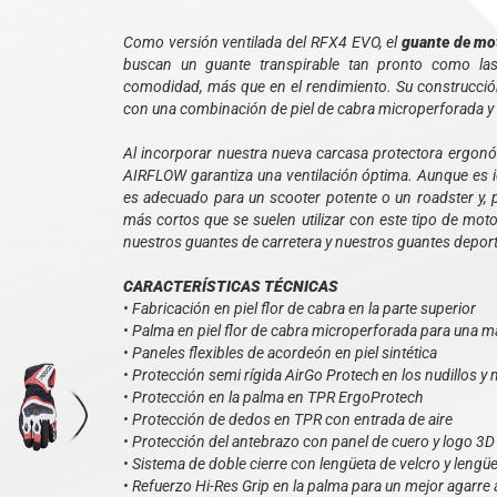
Como versión ventilada del RFX4 EVO, el
guante de mo
buscan un guante transpirable tan pronto como las
comodidad, más que en el rendimiento. Su construcció
con una combinación de piel de cabra microperforada y t
Al incorporar nuestra nueva carcasa protectora ergo
AIRFLOW garantiza una ventilación óptima. Aunque es i
es adecuado para un scooter potente o un roadster y, 
más cortos que se suelen utilizar con este tipo de mot
nuestros guantes de carretera y nuestros guantes depor
CARACTERÍSTICAS TÉCNICAS
• Fabricación en piel flor de cabra en la parte superior
• Palma en piel flor de cabra microperforada para una may
• Paneles flexibles de acordeón en piel sintética
• Protección semi rígida AirGo Protech en los nudillos y
• Protección en la palma en TPR ErgoProtech
• Protección de dedos en TPR con entrada de aire
• Protección del antebrazo con panel de cuero y logo 3
• Sistema de doble cierre con lengüeta de velcro y lengüe
• Refuerzo Hi-Res Grip en la palma para un mejor agarre a