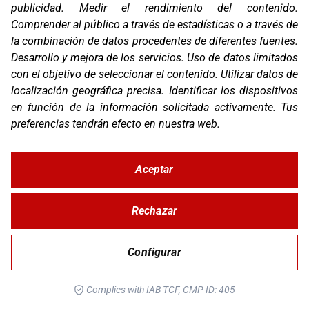
publicidad
.
Medir el rendimiento del contenido
.
Comprender al público a través de estadísticas o a través de
RSC EVO
la combinación de datos procedentes de diferentes fuentes
.
Desarrollo y mejora de los servicios
.
Uso de datos limitados
con el objetivo de seleccionar el contenido
.
Utilizar datos de
localización geográfica precisa
.
Identificar los dispositivos
en función de la información solicitada activamente
.
Tus
preferencias tendrán efecto en nuestra web.
Aceptar
Rechazar
STUNT EVO 2
Configurar
Complies with IAB TCF, CMP ID: 405