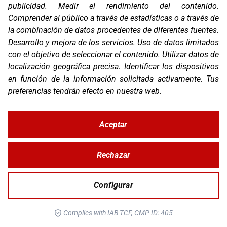
publicidad
.
Medir el rendimiento del contenido
.
Comprender al público a través de estadísticas o a través de
la combinación de datos procedentes de diferentes fuentes
.
Desarrollo y mejora de los servicios
.
Uso de datos limitados
PROT. DEPÓSITO KTM 890 ADV R RALLY 20-21
con el objetivo de seleccionar el contenido
.
Utilizar datos de
localización geográfica precisa
.
Identificar los dispositivos
en función de la información solicitada activamente
.
Tus
preferencias tendrán efecto en nuestra web.
Aceptar
Rechazar
Configurar
PROT. FRONTAL KTM 890 ADV R RALLY 20-21
Complies with IAB TCF, CMP ID: 405