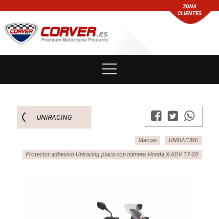
ZONA
CLIENTES
UNIRACING
Marcas
UNIRACING
Protector adhesivo Uniracing placa con número Honda X-ADV 17-20