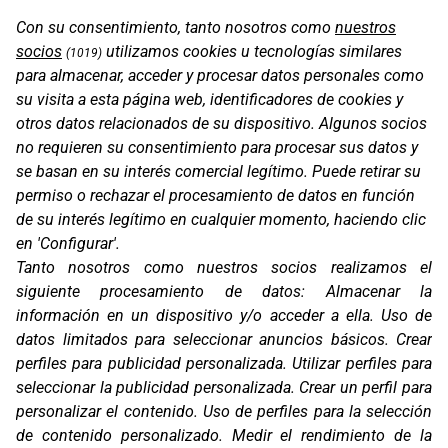
Con su consentimiento, tanto nosotros como
nuestros
PROT. KTM 790 ADVENTURE R RALLY 18-19
socios
utilizamos cookies u tecnologías similares
(1019)
para almacenar, acceder y procesar datos personales como
su visita a esta página web, identificadores de cookies y
otros datos relacionados de su dispositivo. Algunos socios
no requieren su consentimiento para procesar sus datos y
se basan en su interés comercial legítimo. Puede retirar su
permiso o rechazar el procesamiento de datos en función
de su interés legítimo en cualquier momento, haciendo clic
en 'Configurar'.
Tanto nosotros como nuestros socios realizamos el
siguiente procesamiento de datos:
Almacenar la
información en un dispositivo y/o acceder a ella
.
Uso de
PROT. KTM 890 ADVENTURE R RALLY 20-21
datos limitados para seleccionar anuncios básicos
.
Crear
perfiles para publicidad personalizada
.
Utilizar perfiles para
seleccionar la publicidad personalizada
.
Crear un perfil para
personalizar el contenido
.
Uso de perfiles para la selección
de contenido personalizado
.
Medir el rendimiento de la