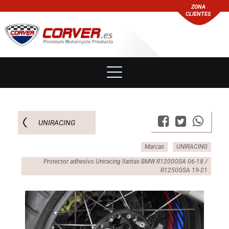
ZONA
CLIENTES
UNIRACING
Marcas
UNIRACING
Protector adhesivo Uniracing llantas BMW R1200GSA 06-18 /
R1250GSA 19-21