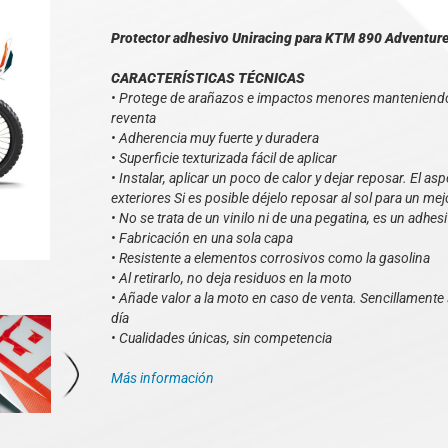
Protector adhesivo Uniracing para KTM 890 Adventure 
CARACTERÍSTICAS TÉCNICAS
• Protege de arañazos e impactos menores manteniendo 
reventa
• Adherencia muy fuerte y duradera
• Superficie texturizada fácil de aplicar
• Instalar, aplicar un poco de calor y dejar reposar. El a
exteriores Si es posible déjelo reposar al sol para un mej
• No se trata de un vinilo ni de una pegatina, es un adhesi
• Fabricación en una sola capa
• Resistente a elementos corrosivos como la gasolina
• Al retirarlo, no deja residuos en la moto
• Añade valor a la moto en caso de venta. Sencillamente s
día
• Cualidades únicas, sin competencia
Más información