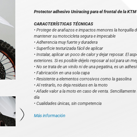
Protector adhesivo Uniracing para el frontal de la KT
CARACTERÍSTICAS TÉCNICAS
• Protege de arañazos e impactos menores la horquilla de
mantener su motocicleta segura e impecable
• Adherencia muy fuerte y duradera
• Superficie texturizada fácil de aplicar
• Instalar, aplicar un poco de calor y dejar reposar. El a
exteriores. Si es posible déjelo reposar al sol para un me
• No se trata de un vinilo ni de una pegatina, es un adhesi
• Fabricación en una sola capa
• Resistente a elementos corrosivos como la gasolina
• Al retirarlo, no deja residuos en la moto
• Añade valor a la moto en caso de venta. Sencillamente s
día
• Cualidades únicas, sin competencia
Más información