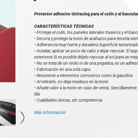
Protector adhesivo Uniracing para el colín y el bascul
CARACTERÍSTICAS TÉCNICAS
• Protege el colín, los paneles laterales traseros y el bas
• Decora y protege la moto de arañazos para tenerla si
• Adherencia muy fuerte y duradera Superficie texturizada 
• Instalar, aplicar un poco de calor y dejar reposar. El a
exteriores Si es posible déjelo reposar al sol para un mej
• No se trata de un vinilo ni de una pegatina, es un adhesi
• Fabricación en una sola capa
• Resistente a elementos corrosivos como la gasolina
• Al retirarlo, no deja residuos en la moto
• Añade valor a la moto en caso de venta. Sencillamente s
día
• Cualidades únicas, sin competencia
Más información