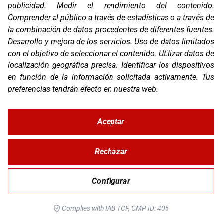
publicidad
.
Medir el rendimiento del contenido
.
Comprender al público a través de estadísticas o a través de
la combinación de datos procedentes de diferentes fuentes
.
Desarrollo y mejora de los servicios
.
Uso de datos limitados
con el objetivo de seleccionar el contenido
.
Utilizar datos de
PROT. DEPÓSITO KTM 890 ADV R RALLY 20-21
localización geográfica precisa
.
Identificar los dispositivos
en función de la información solicitada activamente
.
Tus
preferencias tendrán efecto en nuestra web.
Aceptar
Rechazar
Configurar
PROT. FRONTAL KTM 890 ADV R RALLY 20-21
Complies with IAB TCF, CMP ID: 405