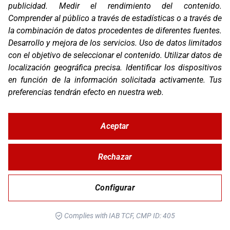
publicidad
.
Medir el rendimiento del contenido
.
Comprender al público a través de estadísticas o a través de
la combinación de datos procedentes de diferentes fuentes
.
Desarrollo y mejora de los servicios
.
Uso de datos limitados
con el objetivo de seleccionar el contenido
.
Utilizar datos de
localización geográfica precisa
.
Identificar los dispositivos
PROT. DEPÓSITO KTM 890 ADV R RALLY 20-21
en función de la información solicitada activamente
.
Tus
preferencias tendrán efecto en nuestra web.
Aceptar
Rechazar
Configurar
Complies with IAB TCF, CMP ID: 405
PROT. FRONTAL KTM 890 ADV R RALLY 20-21