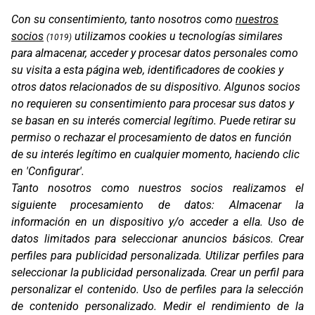
PROT. KTM 790 ADVENTURE R RALLY 18-19
Con su consentimiento, tanto nosotros como
nuestros
socios
utilizamos cookies u tecnologías similares
(1019)
para almacenar, acceder y procesar datos personales como
su visita a esta página web, identificadores de cookies y
otros datos relacionados de su dispositivo. Algunos socios
no requieren su consentimiento para procesar sus datos y
se basan en su interés comercial legítimo. Puede retirar su
permiso o rechazar el procesamiento de datos en función
de su interés legítimo en cualquier momento, haciendo clic
en 'Configurar'.
Tanto nosotros como nuestros socios realizamos el
siguiente procesamiento de datos:
Almacenar la
PROT. KTM 890 ADVENTURE R RALLY 20-21
información en un dispositivo y/o acceder a ella
.
Uso de
datos limitados para seleccionar anuncios básicos
.
Crear
perfiles para publicidad personalizada
.
Utilizar perfiles para
seleccionar la publicidad personalizada
.
Crear un perfil para
personalizar el contenido
.
Uso de perfiles para la selección
de contenido personalizado
.
Medir el rendimiento de la