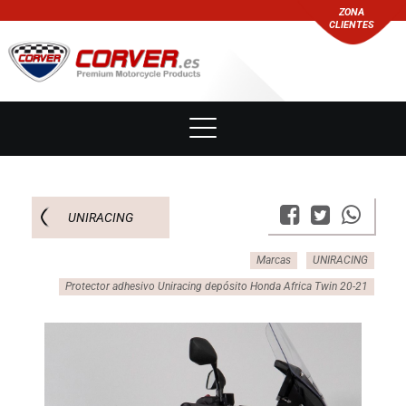
ZONA
CLIENTES
UNIRACING
Marcas
UNIRACING
Protector adhesivo Uniracing depósito Honda Africa Twin 20-21