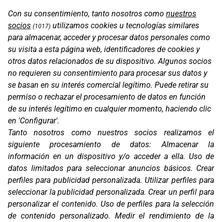
Con su consentimiento, tanto nosotros como
nuestros
PROT. KTM 790 ADVENTURE R RALLY 18-19
socios
utilizamos cookies u tecnologías similares
(1017)
para almacenar, acceder y procesar datos personales como
su visita a esta página web, identificadores de cookies y
otros datos relacionados de su dispositivo. Algunos socios
no requieren su consentimiento para procesar sus datos y
se basan en su interés comercial legítimo. Puede retirar su
permiso o rechazar el procesamiento de datos en función
de su interés legítimo en cualquier momento, haciendo clic
en 'Configurar'.
Tanto nosotros como nuestros socios realizamos el
siguiente procesamiento de datos:
Almacenar la
información en un dispositivo y/o acceder a ella
.
Uso de
PROT. KTM 890 ADVENTURE R RALLY 20-21
datos limitados para seleccionar anuncios básicos
.
Crear
perfiles para publicidad personalizada
.
Utilizar perfiles para
seleccionar la publicidad personalizada
.
Crear un perfil para
personalizar el contenido
.
Uso de perfiles para la selección
de contenido personalizado
.
Medir el rendimiento de la