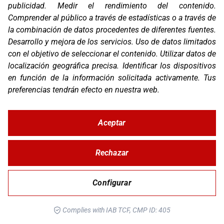
publicidad
.
Medir el rendimiento del contenido
.
Comprender al público a través de estadísticas o a través de
la combinación de datos procedentes de diferentes fuentes
.
Desarrollo y mejora de los servicios
.
Uso de datos limitados
con el objetivo de seleccionar el contenido
.
Utilizar datos de
localización geográfica precisa
.
Identificar los dispositivos
en función de la información solicitada activamente
.
Tus
PROT. DEPÓSITO KTM 890 ADV R RALLY 20-21
preferencias tendrán efecto en nuestra web.
Aceptar
Rechazar
Configurar
Complies with IAB TCF, CMP ID: 405