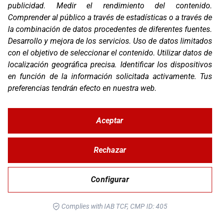
publicidad
.
Medir el rendimiento del contenido
.
Comprender al público a través de estadísticas o a través de
la combinación de datos procedentes de diferentes fuentes
.
Desarrollo y mejora de los servicios
.
Uso de datos limitados
con el objetivo de seleccionar el contenido
.
Utilizar datos de
localización geográfica precisa
.
Identificar los dispositivos
en función de la información solicitada activamente
.
Tus
PROT. KTM 890 ADVENTURE R RALLY 20-21
preferencias tendrán efecto en nuestra web.
Aceptar
Rechazar
Configurar
Complies with IAB TCF, CMP ID: 405