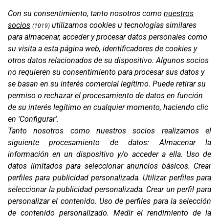
Con su consentimiento, tanto nosotros como
nuestros
PROT. DEPÓSITO KTM 890 ADV R 20-21
socios
utilizamos cookies u tecnologías similares
(1019)
para almacenar, acceder y procesar datos personales como
su visita a esta página web, identificadores de cookies y
otros datos relacionados de su dispositivo. Algunos socios
no requieren su consentimiento para procesar sus datos y
se basan en su interés comercial legítimo. Puede retirar su
permiso o rechazar el procesamiento de datos en función
de su interés legítimo en cualquier momento, haciendo clic
en 'Configurar'.
Tanto nosotros como nuestros socios realizamos el
siguiente procesamiento de datos:
Almacenar la
información en un dispositivo y/o acceder a ella
.
Uso de
PROT. KTM 790 ADVENTURE R RALLY 18-19
datos limitados para seleccionar anuncios básicos
.
Crear
perfiles para publicidad personalizada
.
Utilizar perfiles para
seleccionar la publicidad personalizada
.
Crear un perfil para
personalizar el contenido
.
Uso de perfiles para la selección
de contenido personalizado
.
Medir el rendimiento de la