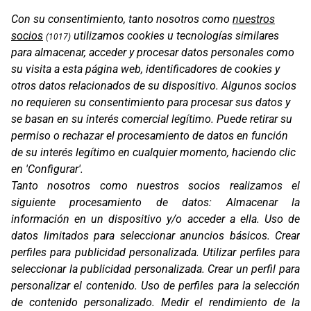
Con su consentimiento, tanto nosotros como
nuestros
PROT. DEPÓSITO KTM 890 ADV R 20-21
socios
utilizamos cookies u tecnologías similares
(1017)
para almacenar, acceder y procesar datos personales como
su visita a esta página web, identificadores de cookies y
otros datos relacionados de su dispositivo. Algunos socios
no requieren su consentimiento para procesar sus datos y
se basan en su interés comercial legítimo. Puede retirar su
permiso o rechazar el procesamiento de datos en función
de su interés legítimo en cualquier momento, haciendo clic
en 'Configurar'.
Tanto nosotros como nuestros socios realizamos el
siguiente procesamiento de datos:
Almacenar la
información en un dispositivo y/o acceder a ella
.
Uso de
PROT. KTM 790 ADVENTURE R RALLY 18-19
datos limitados para seleccionar anuncios básicos
.
Crear
perfiles para publicidad personalizada
.
Utilizar perfiles para
seleccionar la publicidad personalizada
.
Crear un perfil para
personalizar el contenido
.
Uso de perfiles para la selección
de contenido personalizado
.
Medir el rendimiento de la