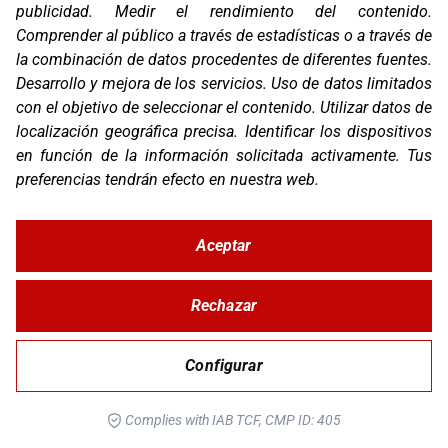
publicidad
.
Medir el rendimiento del contenido
.
Comprender al público a través de estadísticas o a través de
OS-RACK LOOPS KTM
la combinación de datos procedentes de diferentes fuentes
.
Desarrollo y mejora de los servicios
.
Uso de datos limitados
con el objetivo de seleccionar el contenido
.
Utilizar datos de
localización geográfica precisa
.
Identificar los dispositivos
en función de la información solicitada activamente
.
Tus
preferencias tendrán efecto en nuestra web.
Aceptar
Rechazar
OS-BASE KTM 1050/1090/1190/1290
Configurar
Complies with IAB TCF, CMP ID: 405