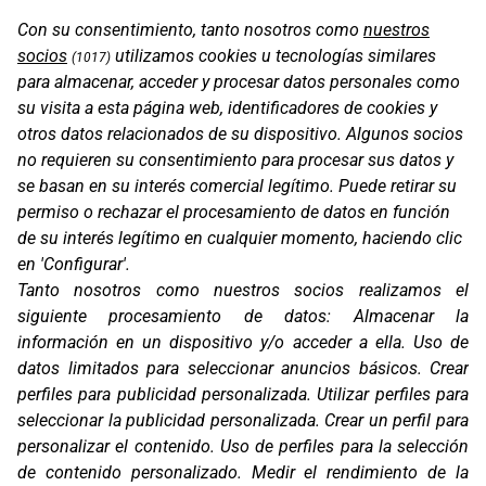
Con su consentimiento, tanto nosotros como
nuestros
socios
utilizamos cookies u tecnologías similares
(1017)
para almacenar, acceder y procesar datos personales como
su visita a esta página web, identificadores de cookies y
otros datos relacionados de su dispositivo. Algunos socios
OS-BASE KTM 790 / 890
no requieren su consentimiento para procesar sus datos y
se basan en su interés comercial legítimo. Puede retirar su
permiso o rechazar el procesamiento de datos en función
de su interés legítimo en cualquier momento, haciendo clic
en 'Configurar'.
Tanto nosotros como nuestros socios realizamos el
siguiente procesamiento de datos:
Almacenar la
información en un dispositivo y/o acceder a ella
.
Uso de
datos limitados para seleccionar anuncios básicos
.
Crear
perfiles para publicidad personalizada
.
Utilizar perfiles para
seleccionar la publicidad personalizada
.
Crear un perfil para
personalizar el contenido
.
Uso de perfiles para la selección
OS-BASE KTM 690 / HUSQ 701 / GG 700
de contenido personalizado
.
Medir el rendimiento de la