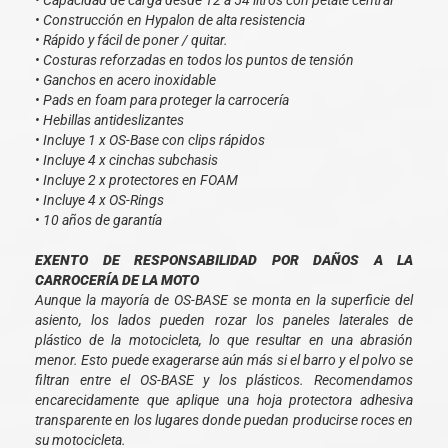
• Capacidad de carga desde 12 a 54 litros con petate central
• Construcción en Hypalon de alta resistencia
• Rápido y fácil de poner / quitar.
• Costuras reforzadas en todos los puntos de tensión
• Ganchos en acero inoxidable
• Pads en foam para proteger la carrocería
• Hebillas antideslizantes
• Incluye 1 x OS-Base con clips rápidos
• Incluye 4 x cinchas subchasis
• Incluye 2 x protectores en FOAM
• Incluye 4 x OS-Rings
• 10 años de garantía
EXENTO DE RESPONSABILIDAD POR DAÑOS A LA
CARROCERÍA DE LA MOTO
Aunque la mayoría de OS-BASE se monta en la superficie del
asiento, los lados pueden rozar los paneles laterales de
plástico de la motocicleta, lo que resultar en una abrasión
menor. Esto puede exagerarse aún más si el barro y el polvo se
filtran entre el OS-BASE y los plásticos. Recomendamos
encarecidamente que aplique una hoja protectora adhesiva
transparente en los lugares donde puedan producirse roces en
su motocicleta.