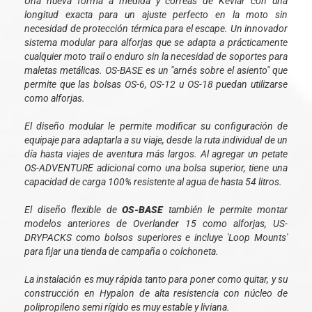
Una nueva forma a medida y correas de Kevlar con una
longitud exacta para un ajuste perfecto en la moto sin
necesidad de protección térmica para el escape. Un innovador
sistema modular para alforjas que se adapta a prácticamente
cualquier moto trail o enduro sin la necesidad de soportes para
maletas metálicas. OS-BASE es un "arnés sobre el asiento" que
permite que las bolsas OS-6, OS-12 u OS-18 puedan utilizarse
como alforjas.
El diseño modular le permite modificar su configuración de
equipaje para adaptarla a su viaje, desde la ruta individual de un
día hasta viajes de aventura más largos. Al agregar un petate
OS-ADVENTURE adicional como una bolsa superior, tiene una
capacidad de carga 100% resistente al agua de hasta 54 litros.
El diseño flexible de
OS-BASE
también le permite montar
modelos anteriores de Overlander 15 como alforjas, US-
DRYPACKS como bolsos superiores e incluye 'Loop Mounts'
para fijar una tienda de campaña o colchoneta.
La instalación es muy rápida tanto para poner como quitar, y su
construcción en Hypalon de alta resistencia con núcleo de
polipropileno semi rígido es muy estable y liviana.