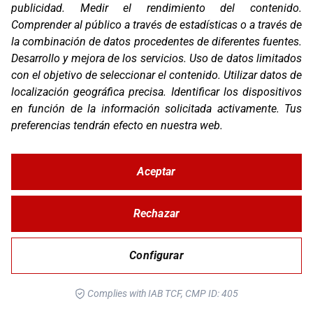
publicidad
.
Medir el rendimiento del contenido
.
Comprender al público a través de estadísticas o a través de
la combinación de datos procedentes de diferentes fuentes
.
Desarrollo y mejora de los servicios
.
Uso de datos limitados
con el objetivo de seleccionar el contenido
.
Utilizar datos de
localización geográfica precisa
.
Identificar los dispositivos
OS-BASE KTM 790 / 890
en función de la información solicitada activamente
.
Tus
preferencias tendrán efecto en nuestra web.
Aceptar
Rechazar
Configurar
Complies with IAB TCF, CMP ID: 405
OS-BASE KTM 690 / HUSQ 701 / GG 700