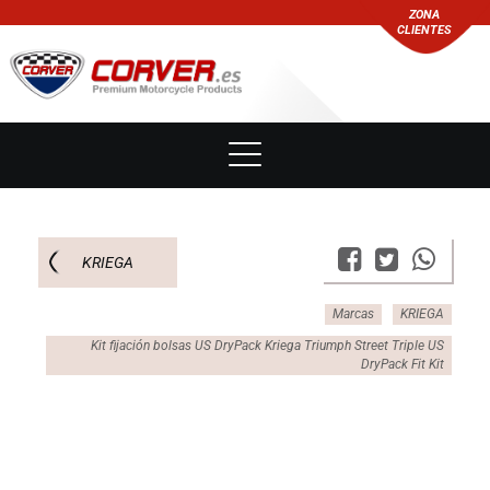
ZONA
CLIENTES
KRIEGA
Marcas
KRIEGA
Kit fijación bolsas US DryPack Kriega Triumph Street Triple US
DryPack Fit Kit