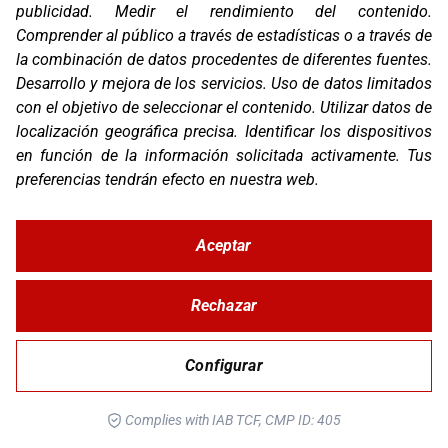
publicidad
.
Medir el rendimiento del contenido
.
OS-BASE KTM 690 / HUSQ 701 / GG 700
Comprender al público a través de estadísticas o a través de
la combinación de datos procedentes de diferentes fuentes
.
Desarrollo y mejora de los servicios
.
Uso de datos limitados
con el objetivo de seleccionar el contenido
.
Utilizar datos de
localización geográfica precisa
.
Identificar los dispositivos
en función de la información solicitada activamente
.
Tus
preferencias tendrán efecto en nuestra web.
Aceptar
OS-BASE YAMAHA TENERE 700
Rechazar
Configurar
Complies with IAB TCF, CMP ID: 405