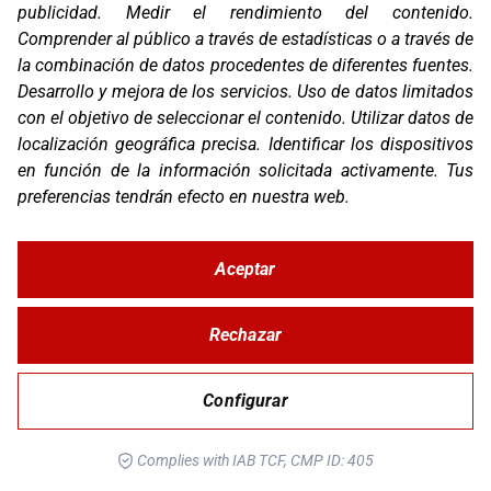
publicidad
.
Medir el rendimiento del contenido
.
OS-BASE KTM 690 / HUSQ 701 / GG 700
Comprender al público a través de estadísticas o a través de
la combinación de datos procedentes de diferentes fuentes
.
Desarrollo y mejora de los servicios
.
Uso de datos limitados
con el objetivo de seleccionar el contenido
.
Utilizar datos de
localización geográfica precisa
.
Identificar los dispositivos
en función de la información solicitada activamente
.
Tus
preferencias tendrán efecto en nuestra web.
Aceptar
Rechazar
OS-BASE YAMAHA TENERE 700
Configurar
Complies with IAB TCF, CMP ID: 405