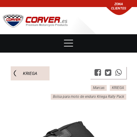
ZONA
CLIENTES
KRIEGA
Marcas
KRIEGA
Bolsa para moto de enduro Kriega Rally Pack