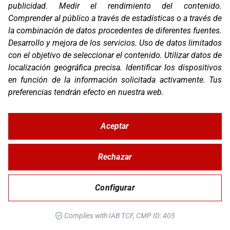
publicidad
.
Medir el rendimiento del contenido
.
Comprender al público a través de estadísticas o a través de
la combinación de datos procedentes de diferentes fuentes
.
Desarrollo y mejora de los servicios
.
Uso de datos limitados
OS-BASE KTM 690 / HUSQ 701 / GG 700
con el objetivo de seleccionar el contenido
.
Utilizar datos de
localización geográfica precisa
.
Identificar los dispositivos
en función de la información solicitada activamente
.
Tus
preferencias tendrán efecto en nuestra web.
Aceptar
Rechazar
Configurar
OS-BASE YAMAHA TENERE 700
Complies with IAB TCF, CMP ID: 405